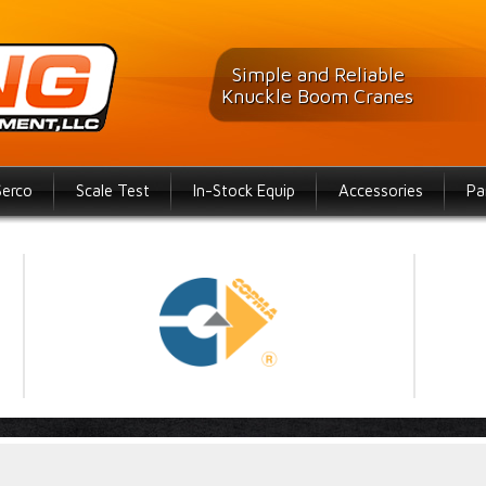
Simple and Reliable
Knuckle Boom Cranes
Serco
Scale Test
In-Stock Equip
Accessories
Pa