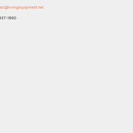
act@irvingequipment.net
-937-1890