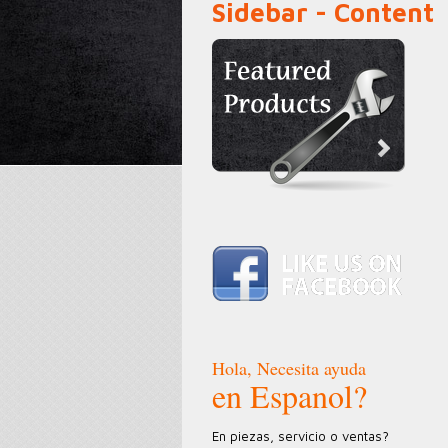
Sidebar - Content
Hola, Necesita ayuda
en Espanol?
En piezas, servicio o ventas?